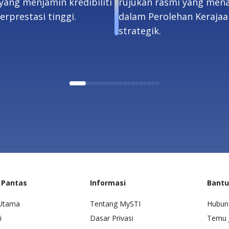
yang menjamin kredibiliti
rujukan rasmi yang men
erprestasi tinggi.
dalam Perolehan Kerajaa
strategik.
 Pantas
Informasi
Bant
Utama
Tentang MySTI
Hubun
i
Dasar Privasi
Temu J