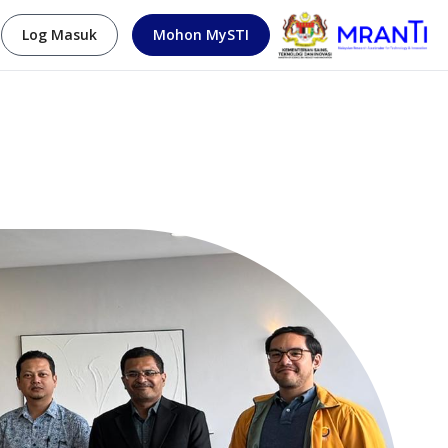
Log Masuk
Mohon MySTI