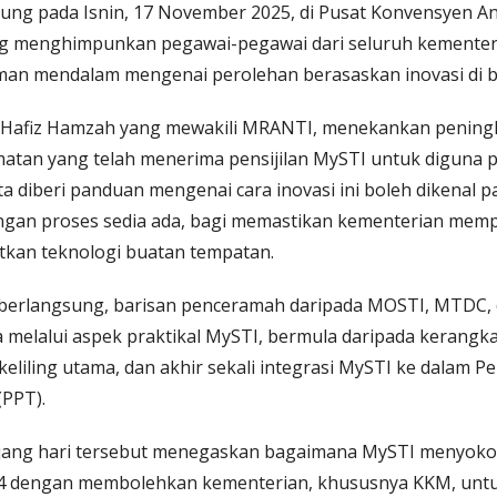
sung pada Isnin, 17 November 2025, di Pusat Konvensyen 
ang menghimpunkan pegawai-pegawai dari seluruh kementer
n mendalam mengenai perolehan berasaskan inovasi di baw
, Hafiz Hamzah yang mewakili MRANTI, menekankan peningk
atan yang telah menerima pensijilan MySTI untuk diguna p
a diberi panduan mengenai cara inovasi ini boleh dikenal past
engan proses sedia ada, bagi memastikan kementerian memp
tkan teknologi buatan tempatan.
berlangsung, barisan penceramah daripada MOSTI, MTDC, 
melalui aspek praktikal MySTI, bermula daripada kerangk
keliling utama, dan akhir sekali integrasi MySTI ke dalam 
PPT).
jang hari tersebut menegaskan bagaimana MySTI menyok
1.4 dengan membolehkan kementerian, khususnya KKM, unt