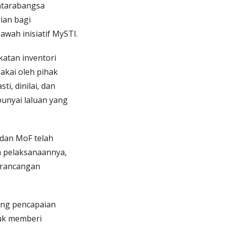
Antarabangsa
ian bagi
ah inisiatif MySTI.
atan inventori
akai oleh pihak
i, dinilai, dan
unyai laluan yang
dan MoF telah
a pelaksanaannya,
Perancangan
ong pencapaian
uk memberi