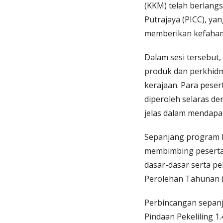
(KKM) telah berlang
Putrajaya (PICC), y
memberikan kefahama
Dalam sesi tersebut
produk dan perkhidm
kerajaan. Para pesert
diperoleh selaras d
jelas dalam mendapa
Sepanjang program 
membimbing peserta 
dasar-dasar serta pe
Perolehan Tahunan (
Perbincangan sepan
Pindaan Pekeliling 