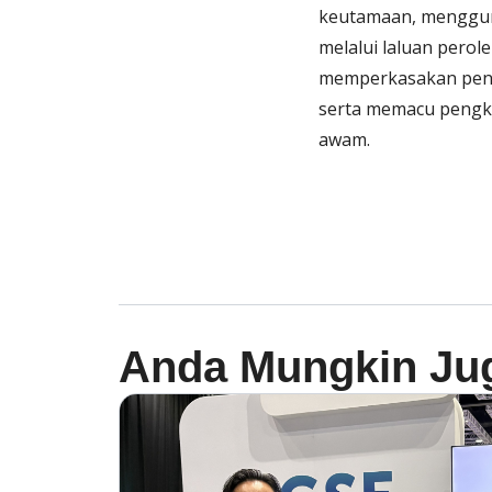
keutamaan, menggun
melalui laluan pero
memperkasakan penyed
serta memacu pengko
awam.
Anda Mungkin Ju