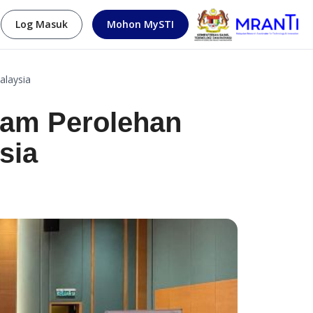
Log Masuk
Mohon MySTI
alaysia
lam Perolehan
sia