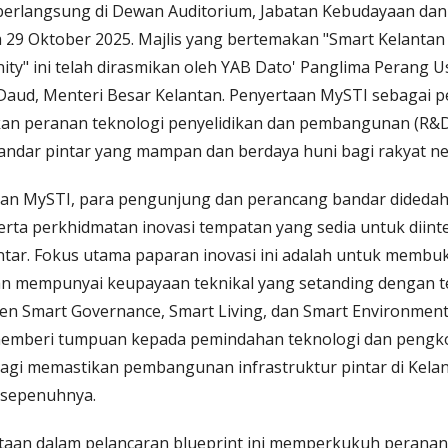
berlangsung di Dewan Auditorium, Jabatan Kebudayaan da
 29 Oktober 2025. Majlis yang bertemakan "Smart Kelantan 
ty" ini telah dirasmikan oleh YAB Dato' Panglima Perang U
 Daud, Menteri Besar Kelantan. Penyertaan MySTI sebagai
kan peranan teknologi penyelidikan dan pembangunan (R&
bandar pintar yang mampan dan berdaya huni bagi rakyat ne
ran MySTI, para pengunjung dan perancang bandar dideda
erta perkhidmatan inovasi tempatan yang sedia untuk diint
ntar. Fokus utama paparan inovasi ini adalah untuk membu
 mempunyai keupayaan teknikal yang setanding dengan te
Smart Governance, Smart Living, dan Smart Environment. S
memberi tumpuan kepada pemindahan teknologi dan pengko
bagi memastikan pembangunan infrastruktur pintar di Ke
 sepenuhnya.
taan dalam pelancaran blueprint ini memperkukuh perana