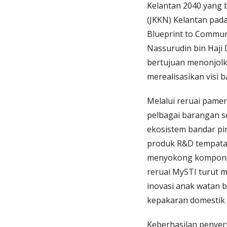
Kelantan 2040 yang 
(JKKN) Kelantan pada
Blueprint to Communi
Nassurudin bin Haji
bertujuan menonjol
merealisasikan visi 
Melalui reruai pame
pelbagai barangan s
ekosistem bandar pi
produk R&D tempatan
menyokong komponen 
reruai MySTI turut 
inovasi anak watan 
kepakaran domestik
Keberhasilan penyer