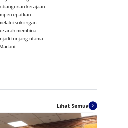
embangunan kerajaan
empercepatkan
melalui sokongan
 ke arah membina
njadi tunjang utama
 Madani.
Lihat Semua