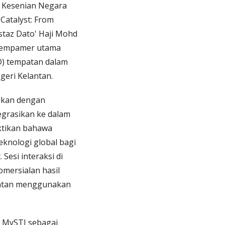
n Kesenian Negara
Catalyst: From
staz Dato' Haji Mohd
 pempamer utama
D) tempatan dalam
geri Kelantan.
hkan dengan
egrasikan ke dalam
ktikan bahawa
knologi global bagi
esi interaksi di
mersialan hasil
lantan menggunakan
n MySTI sebagai